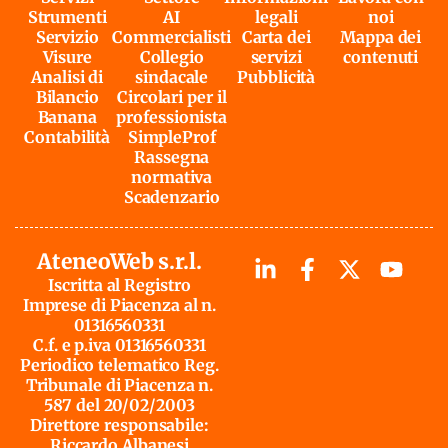
Strumenti
AI
legali
noi
Servizio
Commercialisti
Carta dei
Mappa dei
Visure
Collegio
servizi
contenuti
Analisi di
sindacale
Pubblicità
Bilancio
Circolari per il
Banana
professionista
Contabilità
SimpleProf
Rassegna
normativa
Scadenzario
AteneoWeb s.r.l.
Iscritta al Registro
Imprese di Piacenza al n.
01316560331
C.f. e p.iva 01316560331
Periodico telematico Reg.
Tribunale di Piacenza n.
587 del 20/02/2003
Direttore responsabile:
Riccardo Albanesi