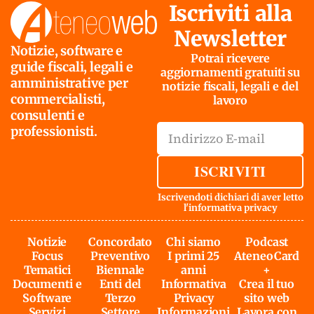
Iscriviti alla
Newsletter
Notizie, software e
Potrai ricevere
guide fiscali, legali e
aggiornamenti gratuiti su
amministrative per
notizie fiscali, legali e del
commercialisti,
lavoro
consulenti e
professionisti.
ISCRIVITI
Iscrivendoti dichiari di aver letto
l'
informativa privacy
Notizie
Concordato
Chi siamo
Podcast
Focus
Preventivo
I primi 25
AteneoCard
Tematici
Biennale
anni
+
Documenti e
Enti del
Informativa
Crea il tuo
Software
Terzo
Privacy
sito web
Servizi
Settore
Informazioni
Lavora con