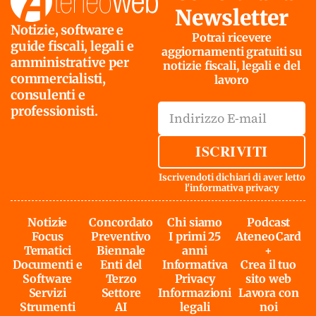
Newsletter
Notizie, software e
Potrai ricevere
guide fiscali, legali e
aggiornamenti gratuiti su
amministrative per
notizie fiscali, legali e del
commercialisti,
lavoro
consulenti e
professionisti.
ISCRIVITI
Iscrivendoti dichiari di aver letto
l'
informativa privacy
Notizie
Concordato
Chi siamo
Podcast
Focus
Preventivo
I primi 25
AteneoCard
Tematici
Biennale
anni
+
Documenti e
Enti del
Informativa
Crea il tuo
Software
Terzo
Privacy
sito web
Servizi
Settore
Informazioni
Lavora con
Strumenti
AI
legali
noi