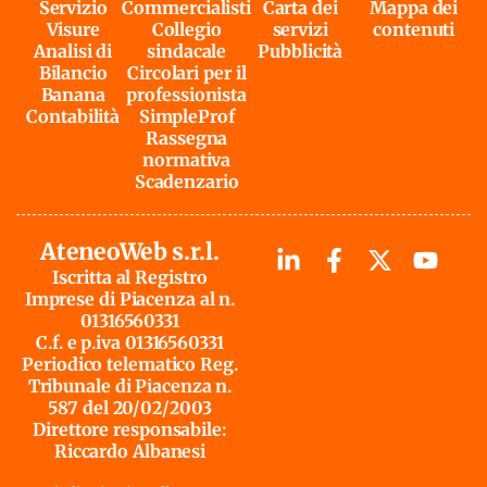
Servizio
Commercialisti
Carta dei
Mappa dei
Visure
Collegio
servizi
contenuti
Analisi di
sindacale
Pubblicità
Bilancio
Circolari per il
Banana
professionista
Contabilità
SimpleProf
Rassegna
normativa
Scadenzario
AteneoWeb s.r.l.
Iscritta al Registro
Imprese di Piacenza al n.
01316560331
C.f. e p.iva 01316560331
Periodico telematico Reg.
Tribunale di Piacenza n.
587 del 20/02/2003
Direttore responsabile:
Riccardo Albanesi