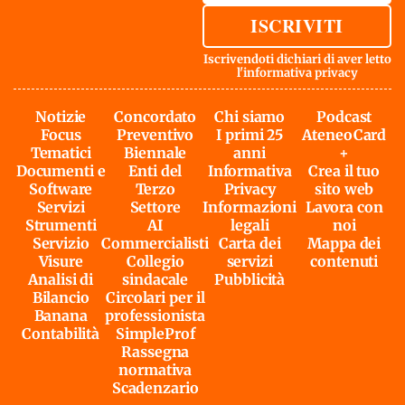
ISCRIVITI
Iscrivendoti dichiari di aver letto
l'
informativa privacy
Notizie
Concordato
Chi siamo
Podcast
Focus
Preventivo
I primi 25
AteneoCard
Tematici
Biennale
anni
+
Documenti e
Enti del
Informativa
Crea il tuo
Software
Terzo
Privacy
sito web
Servizi
Settore
Informazioni
Lavora con
Strumenti
AI
legali
noi
Servizio
Commercialisti
Carta dei
Mappa dei
Visure
Collegio
servizi
contenuti
Analisi di
sindacale
Pubblicità
Bilancio
Circolari per il
Banana
professionista
Contabilità
SimpleProf
Rassegna
normativa
Scadenzario