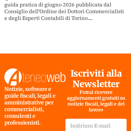
guida pratica di giugno 2026 pubblicata dal
Consiglio dell'Ordine dei Dottori Commercialisti
e degli Esperti Contabili di Torino....
Iscriviti alla
Newsletter
Notizie, software e
Potrai ricevere
guide fiscali, legali e
aggiornamenti gratuiti su
amministrative per
notizie fiscali, legali e del
commercialisti,
lavoro
consulenti e
professionisti.