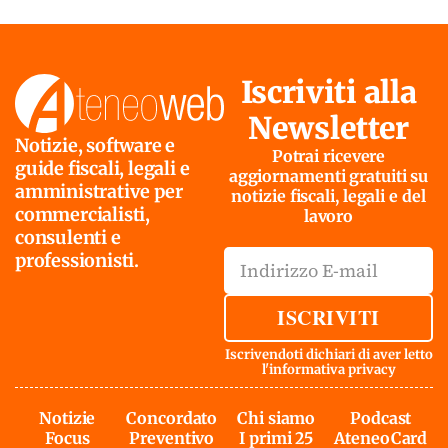
Iscriviti alla
Newsletter
Notizie, software e
Potrai ricevere
guide fiscali, legali e
aggiornamenti gratuiti su
amministrative per
notizie fiscali, legali e del
commercialisti,
lavoro
consulenti e
professionisti.
ISCRIVITI
Iscrivendoti dichiari di aver letto
l'
informativa privacy
Notizie
Concordato
Chi siamo
Podcast
Focus
Preventivo
I primi 25
AteneoCard