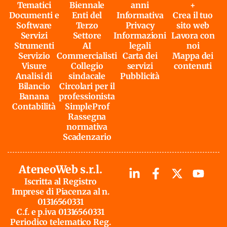
Tematici
Biennale
anni
+
Documenti e
Enti del
Informativa
Crea il tuo
Software
Terzo
Privacy
sito web
Servizi
Settore
Informazioni
Lavora con
Strumenti
AI
legali
noi
Servizio
Commercialisti
Carta dei
Mappa dei
Visure
Collegio
servizi
contenuti
Analisi di
sindacale
Pubblicità
Bilancio
Circolari per il
Banana
professionista
Contabilità
SimpleProf
Rassegna
normativa
Scadenzario
AteneoWeb s.r.l.
Iscritta al Registro
Imprese di Piacenza al n.
01316560331
C.f. e p.iva 01316560331
Periodico telematico Reg.