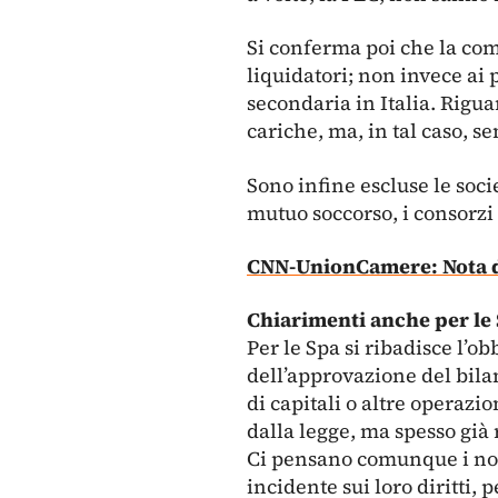
Si conferma poi che la com
liquidatori; non invece ai p
secondaria in Italia. Rigu
cariche, ma, in tal caso, s
Sono infine escluse le socie
mutuo soccorso, i consorzi i
CNN-UnionCamere: Nota do
Chiarimenti anche per le
Per le Spa si ribadisce l’o
dell’approvazione del bilan
di capitali o altre operazi
dalla legge, ma spesso già 
Ci pensano comunque i nota
incidente sui loro diritti, 