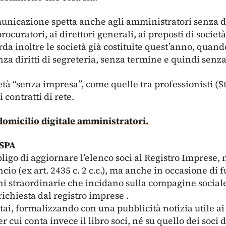
unicazione spetta anche agli amministratori senza d
rocuratori, ai direttori generali, ai preposti di societ
arda inoltre le società già costituite quest’anno, qua
enza diritti di segreteria, senza termine e quindi senz
tà “senza impresa”, come quelle tra professionisti (Stp
 contratti di rete.
micilio digitale amministratori.
 SPA
bbligo di aggiornare l’elenco soci al Registro Imprese,
cio (ex art. 2435 c. 2 c.c.), ma anche in occasione di f
oni straordinarie che incidano sulla compagine social
richiesta dal registro imprese .
i, formalizzando con una pubblicità notizia utile ai 
per cui conta invece il libro soci, né su quello dei soci 