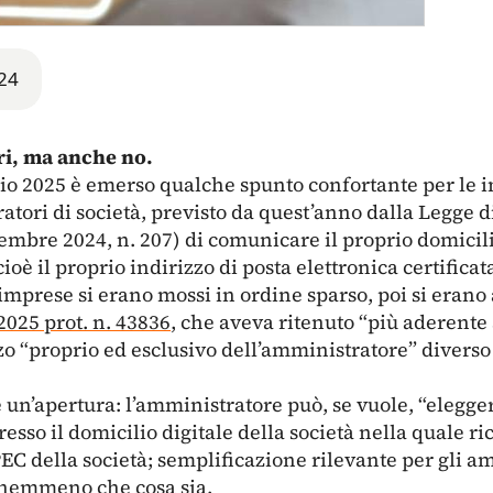
24
ri, ma anche no.
io 2025 è emerso qualche spunto confortante per le i
atori di società, previsto da quest’anno dalla Legge di
mbre 2024, n. 207) di comunicare il proprio domicilio
ioè il proprio indirizzo di posta elettronica certificat
 imprese si erano mossi in ordine sparso, poi si erano 
2025 prot. n. 43836
, che aveva ritenuto “più aderente 
zo “proprio ed esclusivo dell’amministratore” diverso 
 un’apertura: l’amministratore può, se vuole, “elegge
“presso il domicilio digitale della società nella quale ri
PEC della società; semplificazione rilevante per gli a
o nemmeno che cosa sia.