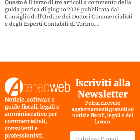
Questo è il terzo di tre articoli a commento della
guida pratica di giugno 2026 pubblicata dal
Consiglio dell'Ordine dei Dottori Commercialisti
e degli Esperti Contabili di Torino....
Iscriviti alla
Newsletter
Notizie, software e
Potrai ricevere
guide fiscali, legali e
aggiornamenti gratuiti su
amministrative per
notizie fiscali, legali e del
commercialisti,
lavoro
consulenti e
professionisti.