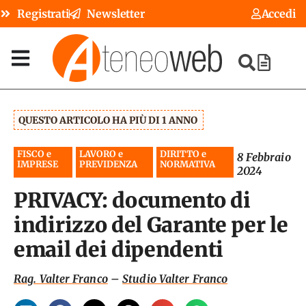
Registrati
Newsletter
Accedi
QUESTO ARTICOLO HA PIÙ DI 1 ANNO
FISCO e
LAVORO e
DIRITTO e
8 Febbraio
IMPRESE
PREVIDENZA
NORMATIVA
2024
PRIVACY: documento di
indirizzo del Garante per le
email dei dipendenti
Rag. Valter Franco
–
Studio Valter Franco