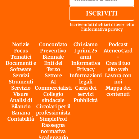
ISCRIVITI
Iscrivendoti dichiari di aver letto
l'
informativa privacy
Notizie
Concordato
Chi siamo
Podcast
Focus
Preventivo
I primi 25
AteneoCard
Tematici
Biennale
anni
+
Documenti e
Enti del
Informativa
Crea il tuo
Software
Terzo
Privacy
sito web
Servizi
Settore
Informazioni
Lavora con
Strumenti
AI
legali
noi
Servizio
Commercialisti
Carta dei
Mappa dei
Visure
Collegio
servizi
contenuti
Analisi di
sindacale
Pubblicità
Bilancio
Circolari per il
Banana
professionista
Contabilità
SimpleProf
Rassegna
normativa
Scadenzario