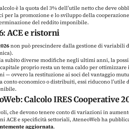
lcolo è la quota del 3% dell’utile netto che deve obb
ici per la promozione e lo sviluppo della cooperazione
eterminazione del reddito imponibile.
6: ACE e ristorni
2026
non può prescindere dalla gestione di variabili
mica).
subito diverse modifiche negli ultimi anni, la possib
pitale proprio resta un tema caldo per ottimizzare il 
rni — ovvero la restituzione ai soci del vantaggio mut
 conto economico o distribuiti, essi riducono l’utile de
nibile.
eoWeb: Calcolo IRES Cooperative 2
lcoli, che devono tenere conto di variazioni in aumen
ni ACE e specificità settoriali, AteneoWeb ha pubblic
tantemente aggiornata
.