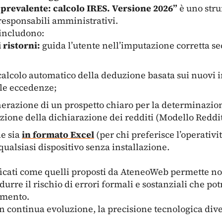
prevalente: calcolo IRES. Versione 2026”
è uno str
 responsabili amministrativi.
 includono:
 ristorni:
guida l’utente nell’imputazione corretta se
calcolo automatico della deduzione basata sui nuovi 
lle eccedenze;
erazione di un prospetto chiaro per la determinazion
zione della dichiarazione dei redditi (Modello Reddit
e sia
in formato Excel
(per chi preferisce l’operativit
 qualsiasi dispositivo senza installazione.
ificati come quelli proposti da AteneoWeb permette no
durre il rischio di errori formali e sostanziali che po
tamento.
n continua evoluzione, la precisione tecnologica diven