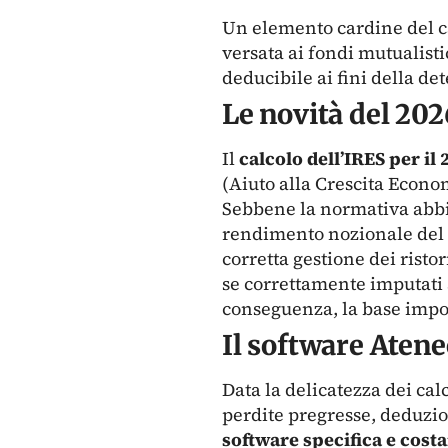
Un elemento cardine del ca
versata ai fondi mutualist
deducibile ai fini della d
Le novità del 202
Il
calcolo dell’IRES per il 
(Aiuto alla Crescita Econo
Sebbene la normativa abbia 
rendimento nozionale del ca
corretta gestione dei risto
se correttamente imputati a
conseguenza, la base impo
Il software Aten
Data la delicatezza dei ca
perdite pregresse, deduzio
software specifica e cos