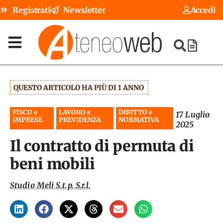
Registrati
Newsletter
Accedi
QUESTO ARTICOLO HA PIÙ DI 1 ANNO
FISCO e
LAVORO e
DIRITTO e
17 Luglio
IMPRESE
PREVIDENZA
NORMATIVA
2025
Il contratto di permuta di
beni mobili
Studio Meli S.t.p. S.r.l.