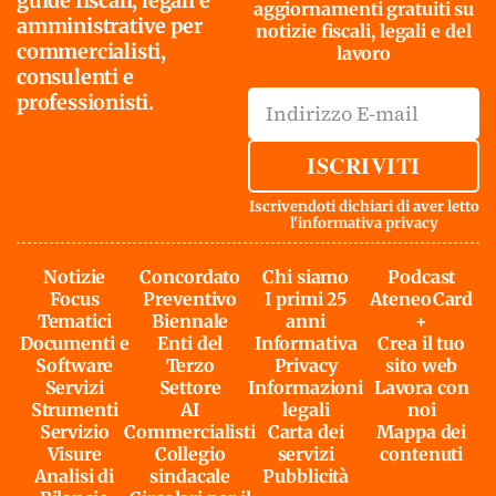
guide fiscali, legali e
aggiornamenti gratuiti su
amministrative per
notizie fiscali, legali e del
commercialisti,
lavoro
consulenti e
professionisti.
ISCRIVITI
Iscrivendoti dichiari di aver letto
l'
informativa privacy
Notizie
Concordato
Chi siamo
Podcast
Focus
Preventivo
I primi 25
AteneoCard
Tematici
Biennale
anni
+
Documenti e
Enti del
Informativa
Crea il tuo
Software
Terzo
Privacy
sito web
Servizi
Settore
Informazioni
Lavora con
Strumenti
AI
legali
noi
Servizio
Commercialisti
Carta dei
Mappa dei
Visure
Collegio
servizi
contenuti
Analisi di
sindacale
Pubblicità