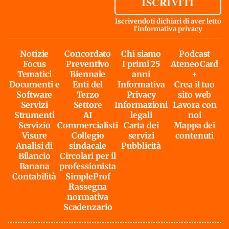
ISCRIVITI
Iscrivendoti dichiari di aver letto
l'
informativa privacy
Notizie
Concordato
Chi siamo
Podcast
Focus
Preventivo
I primi 25
AteneoCard
Tematici
Biennale
anni
+
Documenti e
Enti del
Informativa
Crea il tuo
Software
Terzo
Privacy
sito web
Servizi
Settore
Informazioni
Lavora con
Strumenti
AI
legali
noi
Servizio
Commercialisti
Carta dei
Mappa dei
Visure
Collegio
servizi
contenuti
Analisi di
sindacale
Pubblicità
Bilancio
Circolari per il
Banana
professionista
Contabilità
SimpleProf
Rassegna
normativa
Scadenzario