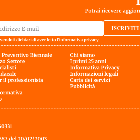
Potrai ricevere aggiorn
ISCRIVITI
vendoti dichiari di aver letto l'
informativa privacy
 Preventivo Biennale
Chi siamo
rzo Settore
I primi 25 anni
ialisti
Informativa Privacy
ndacale
Informazioni legali
r il professionista
Carta dei servizi
Pubblicità
ormativa
o
60331
 587 del 20/02/2003