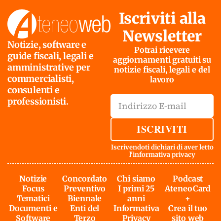
Iscriviti alla
Newsletter
Notizie, software e
Potrai ricevere
guide fiscali, legali e
aggiornamenti gratuiti su
amministrative per
notizie fiscali, legali e del
commercialisti,
lavoro
consulenti e
professionisti.
ISCRIVITI
Iscrivendoti dichiari di aver letto
l'
informativa privacy
Notizie
Concordato
Chi siamo
Podcast
Focus
Preventivo
I primi 25
AteneoCard
Tematici
Biennale
anni
+
Documenti e
Enti del
Informativa
Crea il tuo
Software
Terzo
Privacy
sito web