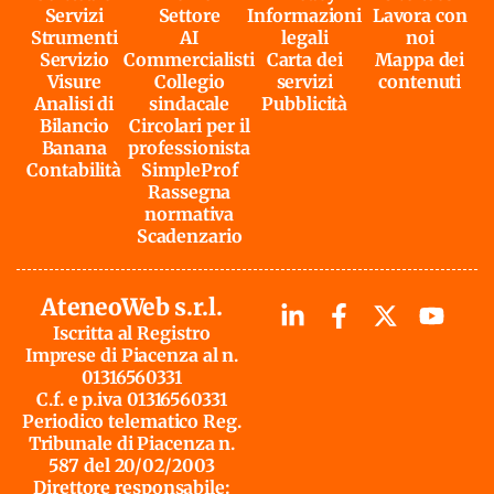
Servizi
Settore
Informazioni
Lavora con
Strumenti
AI
legali
noi
Servizio
Commercialisti
Carta dei
Mappa dei
Visure
Collegio
servizi
contenuti
Analisi di
sindacale
Pubblicità
Bilancio
Circolari per il
Banana
professionista
Contabilità
SimpleProf
Rassegna
normativa
Scadenzario
AteneoWeb s.r.l.
Iscritta al Registro
Imprese di Piacenza al n.
01316560331
C.f. e p.iva 01316560331
Periodico telematico Reg.
Tribunale di Piacenza n.
587 del 20/02/2003
Direttore responsabile: