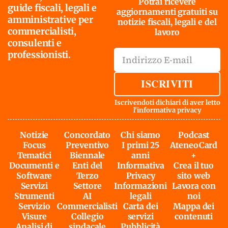
Potrai ricevere
guide fiscali, legali e
aggiornamenti gratuiti su
amministrative per
notizie fiscali, legali e del
commercialisti,
lavoro
consulenti e
professionisti.
ISCRIVITI
Iscrivendoti dichiari di aver letto
l'
informativa privacy
Notizie
Concordato
Chi siamo
Podcast
Focus
Preventivo
I primi 25
AteneoCard
Tematici
Biennale
anni
+
Documenti e
Enti del
Informativa
Crea il tuo
Software
Terzo
Privacy
sito web
Servizi
Settore
Informazioni
Lavora con
Strumenti
AI
legali
noi
Servizio
Commercialisti
Carta dei
Mappa dei
Visure
Collegio
servizi
contenuti
Analisi di
sindacale
Pubblicità