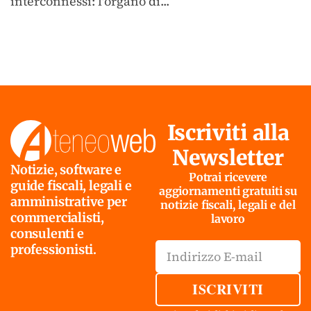
interconnessi: l'organo di...
Iscriviti alla
Newsletter
Notizie, software e
Potrai ricevere
guide fiscali, legali e
aggiornamenti gratuiti su
amministrative per
notizie fiscali, legali e del
commercialisti,
lavoro
consulenti e
professionisti.
ISCRIVITI