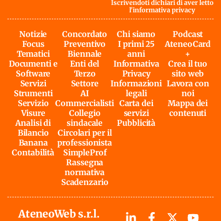
Iscrivendoti dichiari di aver letto
l'
informativa privacy
Notizie
Concordato
Chi siamo
Podcast
Focus
Preventivo
I primi 25
AteneoCard
Tematici
Biennale
anni
+
Documenti e
Enti del
Informativa
Crea il tuo
Software
Terzo
Privacy
sito web
Servizi
Settore
Informazioni
Lavora con
Strumenti
AI
legali
noi
Servizio
Commercialisti
Carta dei
Mappa dei
Visure
Collegio
servizi
contenuti
Analisi di
sindacale
Pubblicità
Bilancio
Circolari per il
Banana
professionista
Contabilità
SimpleProf
Rassegna
normativa
Scadenzario
AteneoWeb s.r.l.