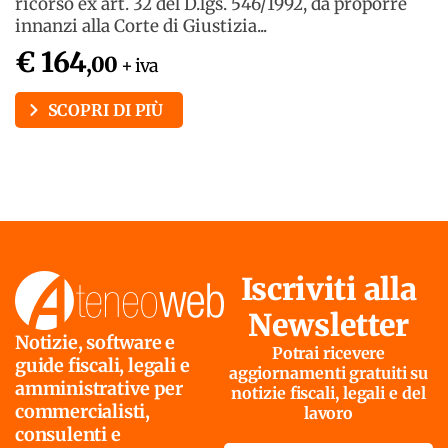
ricorso ex art. 32 del D.lgs. 546/1992, da proporre
innanzi alla Corte di Giustizia...
€ 164
,00
+ iva
SCOPRI DI PIÙ
Iscriviti alla
Newsletter
Notizie, software e
Potrai ricevere
guide fiscali, legali e
aggiornamenti gratuiti su
amministrative per
notizie fiscali, legali e del
commercialisti,
lavoro
consulenti e