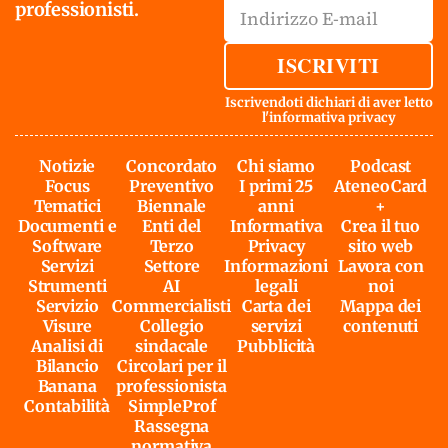
professionisti.
ISCRIVITI
Iscrivendoti dichiari di aver letto
l'
informativa privacy
Notizie
Concordato
Chi siamo
Podcast
Focus
Preventivo
I primi 25
AteneoCard
Tematici
Biennale
anni
+
Documenti e
Enti del
Informativa
Crea il tuo
Software
Terzo
Privacy
sito web
Servizi
Settore
Informazioni
Lavora con
Strumenti
AI
legali
noi
Servizio
Commercialisti
Carta dei
Mappa dei
Visure
Collegio
servizi
contenuti
Analisi di
sindacale
Pubblicità
Bilancio
Circolari per il
Banana
professionista
Contabilità
SimpleProf
Rassegna
normativa